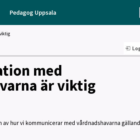
Pedagog Uppsala
iktig
Log
tion med
arna är viktig
vikten av hur vi kommunicerar med vårdnadshavarna gällan