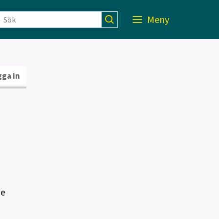
Meny
ga in
de