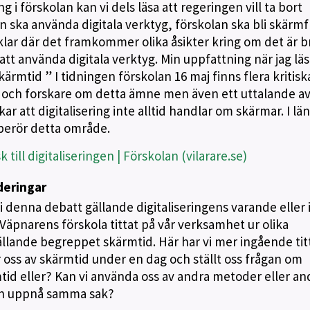
g i förskolan kan vi dels läsa att regeringen vill ta bort
n ska använda digitala verktyg, förskolan ska bli skärmfri
klar där det framkommer olika åsikter kring om det är br
 att använda digitala verktyg. Min uppfattning när jag läs
kärmtid ” I tidningen förskolan 16 maj finns flera kritisk
re och forskare om detta ämne men även ett uttalande a
 att digitalisering inte alltid handlar om skärmar. I lä
 berör detta område.
 till digitaliseringen | Förskolan (vilarare.se)
eringar
 denna debatt gällande digitaliseringens varande eller 
Väpnarens förskola tittat på vår verksamhet ur olika
ällande begreppet skärmtid. Här har vi mer ingående titt
oss av skärmtid under en dag och ställt oss frågan om
mtid eller? Kan vi använda oss av andra metoder eller an
och uppnå samma sak?