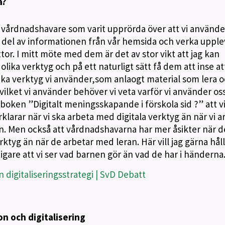
a?
 vårdnadshavare som varit upprörda över att vi använde
it del av informationen från vår hemsida och verka upple
ttor. I mitt möte med dem är det av stor vikt att jag kan
olika verktyg och på ett naturligt sätt få dem att inse at
olika verktyg vi använder,som anlaogt material som lera 
vilket vi använder behöver vi veta varför vi använder os
 boken ”Digitalt meningsskapande i förskola sid ?” att v
örklarar när vi ska arbeta med digitala verktyg än när vi a
. Men också att vårdnadshavarna har mer åsikter när d
rktyg än när de arbetar med leran. Här vill jag gärna hå
tigare att vi ser vad barnen gör än vad de har i händern
 digitaliseringsstrategi | SvD Debatt
n och digitalisering