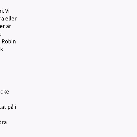
. Vi
a eller
er är
a
v Robin
nk
icke
at på i
dra