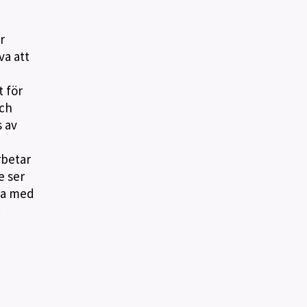
r
va att
t för
och
s av
i
rbetar
e ser
lla med
a.