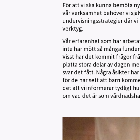
För att vi ska kunna bemöta n
vår verksamhet behöver vi själ
undervisningsstrategier där vi 
verktyg.
Vår erfarenhet som har arbeta
inte har mött så många funderi
Visst har det kommit frågor fr
platta stora delar av dagen men
svar det fått. Några åsikter ha
för de har sett att barn komme
det att vi informerar tydligt h
om vad det är som vårdnadsha