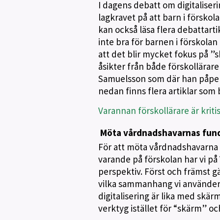
I dagens debatt om digitaliserin
lagkravet på att barn i förskola
kan också läsa flera debattarti
inte bra för barnen i förskolan
att det blir mycket fokus på ”s
åsikter från både förskollära
Samuelsson som där han påpekar
nedan finns flera artiklar som
Varannan förskollärare är kritisk
Möta vårdnadshavarnas fund
För att möta vårdnadshavarna i
varande på förskolan har vi på 
perspektiv. Först och främst g
vilka sammanhang vi använder 
digitalisering är lika med skär
verktyg istället för “skärm” 