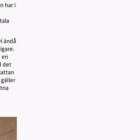
 har i
tala
vi ändå
igare.
d en
d det
lattan
gäller
etna