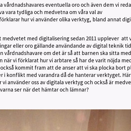
ya vårdnadshavares eventuella oro och även dem vi redan
va vara tydliga och medvetna om våra val av
förklarar hur vi använder olika verktyg, bland annat digi
t medvetet med digitalisering sedan 2011 upplever att 
ngar eller oro gällande användande av digital teknik tid
ån vårdnadshavare om det är så att barnen ska sitta me
 när vi förklarat hur vi arbtare så har de varit nöjda me
r också kommit fram att de anser att vi ska plocka bort p
r i konflikt med varandra då de hanterar verktyget. Här 
ur vi använder oss av digitala verktyg och också är medv
varna ser när det hämtar och lämnar?