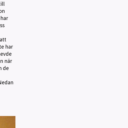
ll
gon
 har
ss
att
te har
levde
än när
n de
 Nedan