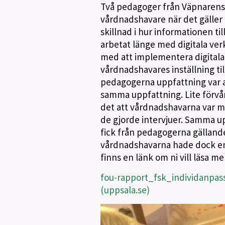
Två pedagoger från Väpnarens 
vårdnadshavare när det gäller 
skillnad i hur informationen ti
arbetat länge med digitala verk
med att implementera digitala
vårdnadshavares inställning ti
pedagogerna uppfattning var a
samma uppfattning. Lite förvå
det att vårdnadshavarna var mer
de gjorde intervjuer. Samma up
fick från pedagogerna gällande
vårdnadshavarna hade dock en p
finns en länk om ni vill läsa m
fou-rapport_fsk_individanpass
(uppsala.se)