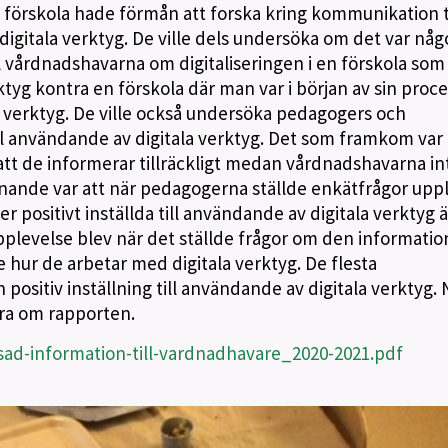
förskola hade förmån att forska kring kommunikation ti
digitala verktyg. De ville dels undersöka om det var nå
ll vårdnadshavarna om digitaliseringen i en förskola som
tyg kontra en förskola där man var i början av sin proce
 verktyg. De ville också undersöka pedagogers och
ll användande av digitala verktyg. Det som framkom var 
tt de informerar tillräckligt medan vårdnadshavarna in
nande var att när pedagogerna ställde enkätfrågor upp
 positivt inställda till användande av digitala verktyg 
plevelse blev när det ställde frågor om den informatio
 hur de arbetar med digitala verktyg. De flesta
ositiv inställning till användande av digitala verktyg.
era om rapporten.
ad-information-till-vardnadhavare_2020-2021.pdf