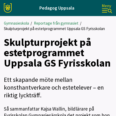
Meny
Pedagog Uppsala
Gymnasieskola
/
Reportage från gymnasiet
/
Skulpturprojekt på estetprogrammet Uppsala GS Fyrisskolan
Skulpturprojekt på
estetprogrammet
Uppsala GS Fyrisskolan
Ett skapande möte mellan
konsthantverkare och estetelever – en
riktig lyckträff.
Så sammanfattar Kajsa Wallin, bildlärare på
Fyrisskolan Gymnasiesärskola det projekt som hon