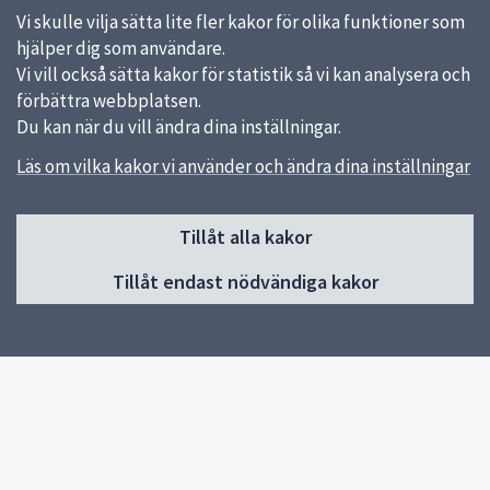
Vi skulle vilja sätta lite fler kakor för olika funktioner som
hjälper dig som användare.
Vi vill också sätta kakor för statistik så vi kan analysera och
förbättra webbplatsen.
Du kan när du vill ändra dina inställningar.
Läs om vilka kakor vi använder och ändra dina inställningar
Sidfot
Huvudmeny
Tillåt alla kakor
Start
Tillåt endast nödvändiga kakor
Om Pedagog Uppsala
Förskola
Grundskola
Gymnasieskola
Utvecklas i din profession
Resurser för undervisning
Forskning och utveckling
Kontakt