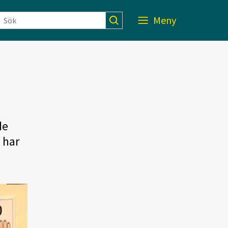
Meny
de
 har