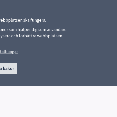
webbplatsen ska fungera.
nktioner som hjälper dig som användare.
analysera och förbättra webbplatsen.
tällningar
länkar
Kontakt
Skicka e-post
a kommun
a kakor
ket
skningsinstitutet
pedagogiska
ndigheten, SPSM
kter