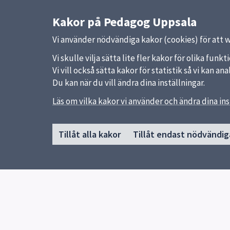
Kakor på Pedagog Uppsala
Vi använder nödvändiga kakor (cookies) för att 
Vi skulle vilja sätta lite fler kakor för olika fu
Vi vill också sätta kakor för statistik så vi kan 
Du kan när du vill ändra dina inställningar.
Sidfot
Läs om vilka kakor vi använder och ändra dina ins
Huvudmeny
Snabb
Start
Uppsal
Tillåt alla kakor
Tillåt endast nödvändig
Om Pedagog Uppsala
Skolver
Förskola
Skolfor
Grundskola
Special
Gymnasieskola
skolmy
Utvecklas i din profession
Synpun
Resurser för undervisning
Forskning och utveckling
Kontakt