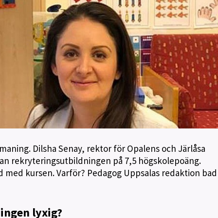
tmaning. Dilsha Senay, rektor för Opalens och Järlåsa
edan rekryteringsutbildningen på 7,5 högskolepoäng.
d med kursen. Varför? Pedagog Uppsalas redaktion bad
ningen lyxig?