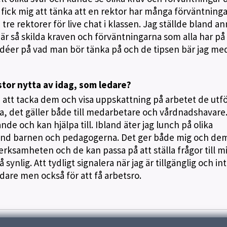
 fick mig att tänka att en rektor har många förväntninga
n tre rektorer för live chat i klassen. Jag ställde bland an
r så skilda kraven och förväntningarna som alla har på
 idéer på vad man bör tänka på och de tipsen bär jag me
tor nytta av idag, som ledare?
att tacka dem och visa uppskattning på arbetet de utför
a, det gäller både till medarbetare och vårdnadshavare
ande och kan hjälpa till. Ibland äter jag lunch på olika
bland barnen och pedagogerna. Det ger både mig och de
verksamheten och de kan passa på att ställa frågor till m
synlig. Att tydligt signalera när jag är tillgänglig och int
dare men också för att få arbetsro.