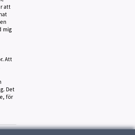
r att
nat
 en
d mig
. Att
.
m
ig. Det
e, för