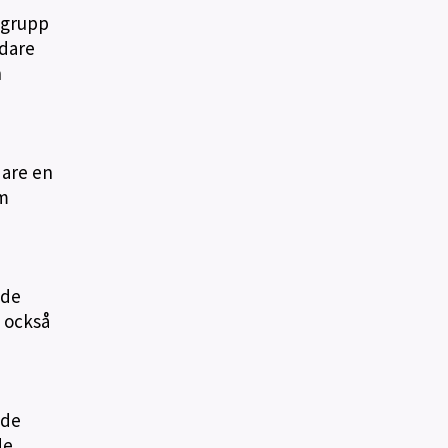
n grupp
edare
h
dare en
om
ade
e också
ade
de