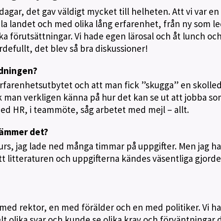
agar, det gav väldigt mycket till helheten. Att vi var e
la landet och med olika lång erfarenhet, från ny som l
olika förutsättningar. Vi hade egen lärosal och åt lunch oc
rdefullt, det blev så bra diskussioner!
ldningen?
. Erfarenhetsutbytet och att man fick ”skugga” en skolle
k man verkligen känna på hur det kan se ut att jobba s
med HR, i teammöte, såg arbetet med mejl – allt.
stämmer det?
kurs, jag lade ned många timmar på uppgifter. Men jag h
tt litteraturen och uppgifterna kändes väsentliga gjord
en med rektor, en med förälder och en med politiker. Vi h
helt olika svar och kunde se olika krav och förväntningar 