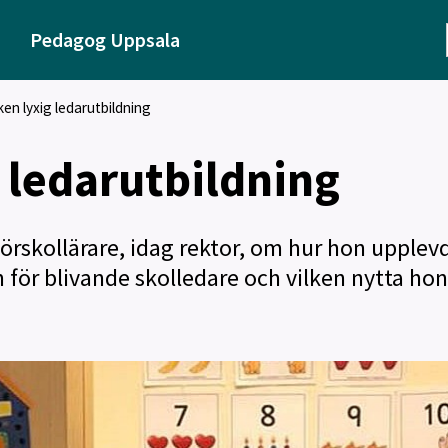
Pedagog Uppsala
lken lyxig ledarutbildning
g ledarutbildning
förskollärare, idag rektor, om hur hon upplev
 för blivande skolledare och vilken nytta hon