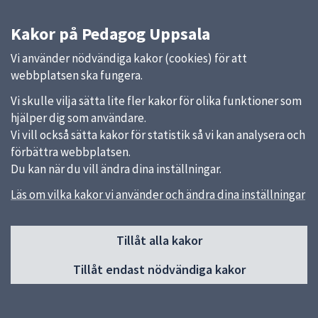
Kakor på Pedagog Uppsala
Vi använder nödvändiga kakor (cookies) för att
webbplatsen ska fungera.
Vi skulle vilja sätta lite fler kakor för olika funktioner som
hjälper dig som användare.
Vi vill också sätta kakor för statistik så vi kan analysera och
förbättra webbplatsen.
Du kan när du vill ändra dina inställningar.
Läs om vilka kakor vi använder och ändra dina inställningar
Basutbud för grundskolan
Skolan är Uppsalas viktigaste kulturinstitution. Att
Tillåt alla kakor
möta kultur som barn ger kunskaper som blir till
verktyg för att kunna delta i kultur- och samhällsliv.
Tillåt endast nödvändiga kakor
I skolan samverkar estetiska uttrycksformer med
andra ämnen och är en väg till ökad måluppfyllelse.