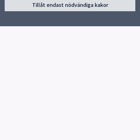
Tillåt endast nödvändiga kakor
Om Pedagog Uppsala
Förskola
Grundskola
Gymnasieskola
Utvecklas i din profession
Resurser för undervisning
Forskning och utveckling
Kontakt
Snabblänkar
Uppsala kommun
Skolverket
Skolforskningsinstitutet
Specialpedagogiska skolmyndigheten, SPSM
Synpunkter