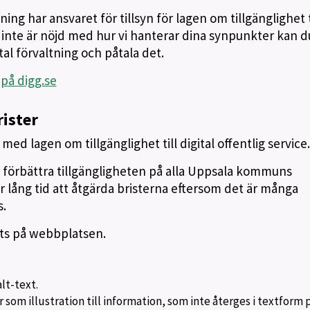
ing har ansvaret för tillsyn för lagen om tillgänglighet t
u inte är nöjd med hur vi hanterar dina synpunkter kan d
al förvaltning och påtala det.
 på digg.se
rister
med lagen om tillgänglighet till digital offentlig service
t förbättra tillgängligheten på alla Uppsala kommuns
 lång tid att åtgärda bristerna eftersom det är många
.
rats på webbplatsen.
lt-text.
 som illustration till information, som inte återges i textform 