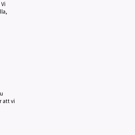
 Vi
lla,
du
 att vi