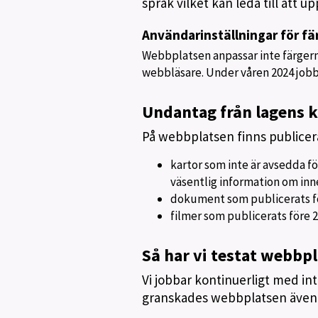
språk vilket kan leda till att u
Användarinställningar för fä
Webbplatsen anpassar inte färgerna 
webbläsare. Under våren 2024 jobba
Undantag från lagens k
På webbplatsen finns publicera
kartor som inte är avsedda fö
väsentlig information om inneh
dokument som publicerats f
filmer som publicerats före 
Så har vi testat webbp
Vi jobbar kontinuerligt med in
granskades webbplatsen även 