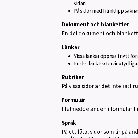
sidan.
På sidor med filmklipp sakna
Dokument och blanketter
En del dokument och blanketter
Länkar
Vissa länkar öppnas i nytt fön
En del länktexter är otydliga.
Rubriker
På vissa sidor är det inte rätt r
Formulär
I felmeddelanden i formulär finn
Språk
På ett fåtal sidor som är på an