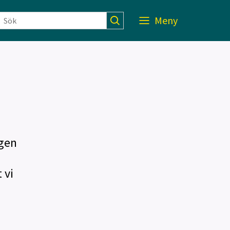
Meny
agen
 vi