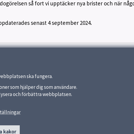
edogörelsen så fort vi upptäcker nya brister och när någ
uppdaterades senast 4 september 2024.
webbplatsen ska fungera.
nktioner som hjälper dig som användare.
analysera och förbättra webbplatsen.
tällningar
länkar
Kontakt
Skicka e-post
a kommun
a kakor
ket