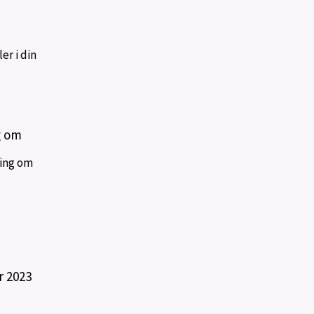
er i din
g om
ring om
r 2023