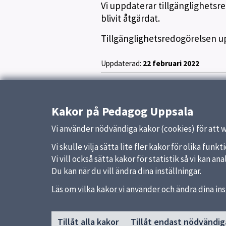
Vi uppdaterar tillgänglighetsr
blivit åtgärdat.
Tillgänglighetsredogörelsen 
Uppdaterad:
22 februari 2022
Kakor på Pedagog Uppsala
Vi använder nödvändiga kakor (cookies) för att 
Vi skulle vilja sätta lite fler kakor för olika fu
Vi vill också sätta kakor för statistik så vi kan 
Du kan när du vill ändra dina inställningar.
Sidfot
Läs om vilka kakor vi använder och ändra dina ins
Huvudmeny
Snabb
Start
Uppsal
Tillåt alla kakor
Tillåt endast nödvändig
Om Pedagog Uppsala
Skolver