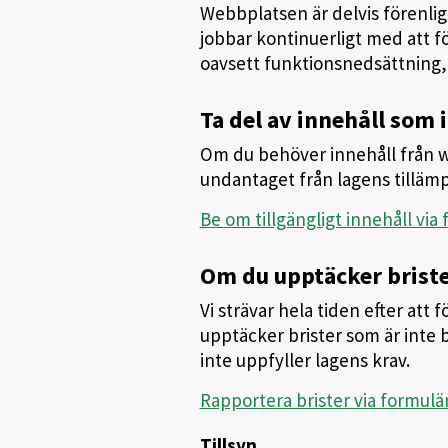
Webbplatsen är delvis förenlig m
jobbar kontinuerligt med att för
oavsett funktionsnedsättning, a
Ta del av innehåll som i
Om du behöver innehåll från we
undantaget från lagens tilläm
Be om tillgängligt innehåll via
Om du upptäcker brist
Vi strävar hela tiden efter att
upptäcker brister som är inte b
inte uppfyller lagens krav.
Rapportera brister via formulä
Tillsyn