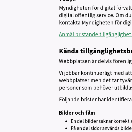
Myndigheten för digital förvaltn
digital offentlig service. Om d
kontakta Myndigheten för digit
Anmäl bristande tillgänglighet
Kända tillgänglighetsb
Webbplatsen är delvis förenlig 
Vi jobbar kontinuerligt med at
webbplatser men det tar tyvärr
personer som behöver utbildas
Följande brister har identifie
Bilder och film
En del bilder saknar korrekt a
På en del sidor används bilder