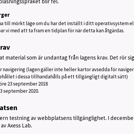
ppläsningsspråket blir fel.
rger
till mörkt läge om du har det inställt i ditt operativsystem ell
r vi med att ta fram en tidplan för när detta kan åtgärdas.
rav
t material som är undantag från lagens krav. Det rör si
r navigering (lagen gäller inte heller kartor avsedda för navige
ållet i dessa tillhandahålls på ett tillgängligt digitalt sätt)
öre 23 september 2018
23 september 2020.
latsen
tern testning av webbplatsens tillgänglighet. I decembe
av Axess Lab.