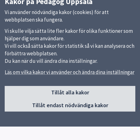
Kakor på Pedagog Uppsala
Vi använder nödvändiga kakor (cookies) för att
webbplatsen ska fungera.
Vi skulle vilja sätta lite fler kakor för olika funktioner som
hjälper dig som användare.
Vi vill också sätta kakor för statistik så vi kan analysera och
förbättra webbplatsen.
Du kan när du vill ändra dina inställningar.
Läs om vilka kakor vi använder och ändra dina inställningar
Sidfot
Huvudmeny
Tillåt alla kakor
Start
Tillåt endast nödvändiga kakor
Om Pedagog Uppsala
Förskola
Grundskola
Gymnasieskola
Utvecklas i din profession