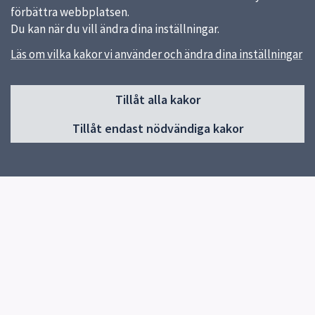
förbättra webbplatsen.
Du kan när du vill ändra dina inställningar.
Läs om vilka kakor vi använder och ändra dina inställningar
Sidfot
Huvudmeny
Tillåt alla kakor
Start
Tillåt endast nödvändiga kakor
Om Pedagog Uppsala
Förskola
Grundskola
Gymnasieskola
Utvecklas i din profession
Resurser för undervisning
Forskning och utveckling
Kontakt
Snabblänkar