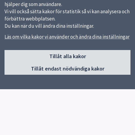
hjälper dig som användare.
Vi vill också sätta kakor för statistik så vi kan analysera och
förbättra webbplatsen.
Du kan när du vill ändra dina inställningar.
Läs om vilka kakor vi använder och ändra dina inställningar
Sidfot
Huvudmeny
Tillåt alla kakor
Start
Tillåt endast nödvändiga kakor
Om Pedagog Uppsala
Förskola
Grundskola
Gymnasieskola
Utvecklas i din profession
Resurser för undervisning
Forskning och utveckling
Kontakt