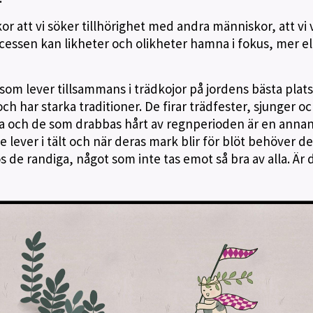
or att vi söker tillhörighet med andra människor, att vi v
ocessen kan likheter och olikheter hamna i fokus, mer el
a som lever tillsammans i trädkojor på jordens bästa plats
ch har starka traditioner. De firar trädfester, sjunger oc
gna och de som drabbas hårt av regnperioden är en anna
 lever i tält och när deras mark blir för blöt behöver d
os de randiga, något som inte tas emot så bra av alla. Är 