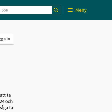
Meny
ga in
att ta
024 och
våga ta