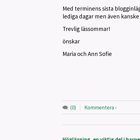
Med terminens sista blogginläg
lediga dagar men även kanske n
Trevlig lässommar!
önskar
Maria och Ann Sofie
(0)
Kommentera
Högläsning, en viktig del i barne