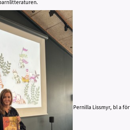
barnlitteraturen.
Pernilla Lissmyr, bl a fö