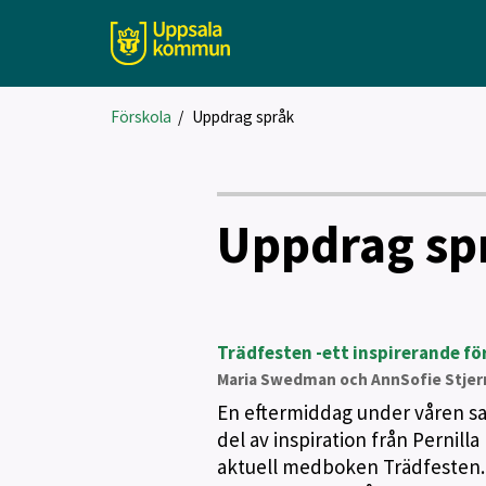
Förskola
/
Uppdrag språk
Uppdrag sp
Trädfesten -ett inspirerande f
Maria Swedman och AnnSofie Stjer
En eftermiddag under våren sa
del av inspiration från Pernill
aktuell medboken Trädfesten.H