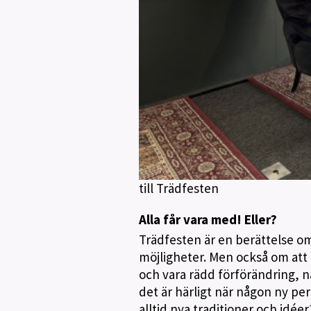
till Trädfesten
Alla får vara med! Eller?
Trädfesten är en berättelse om
möjligheter. Men också om att 
och vara rädd förförändring, nå
det är härligt när någon ny per
alltid nya traditioner och idéer