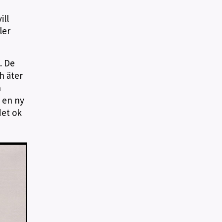
ill
ler
. De
h äter
n
e en ny
det ok