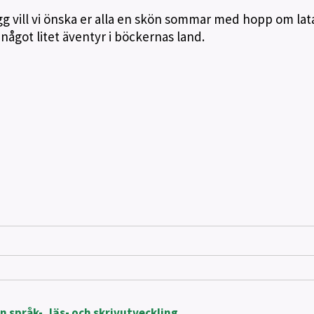
g vill vi önska er alla en skön sommar med hopp om lat
ågot litet äventyr i böckernas land.
n språk-, läs- och skrivutveckling