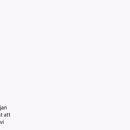
jan
t att
vi