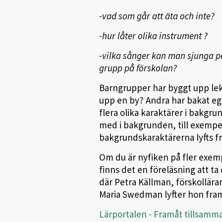
-vad som går att äta och inte?
-hur låter olika instrument ?
-vilka sånger kan man sjunga på 
grupp på förskolan?
Barngrupper har byggt upp lek
upp en by? Andra har bakat egn
flera olika karaktärer i bakgru
med i bakgrunden, till exempel
bakgrundskaraktärerna lyfts fr
Om du är nyfiken på fler exemp
finns det en föreläsning att t
där Petra Källman, förskollära
Maria Swedman lyfter hon fram 
Lärportalen - Framåt tillsamm