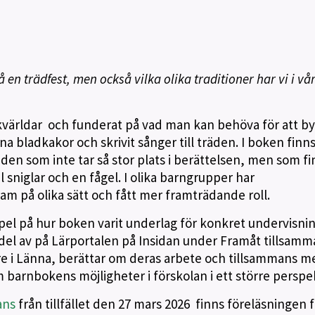
en trädfest, men också vilka olika traditioner har vi i vå
världar och funderat på vad man kan behöva för att b
a bladkakor och skrivit sånger till träden. I boken finn
nden som inte tar så stor plats i berättelsen, men som fi
 sniglar och en fågel. I olika barngrupper har
am på olika sätt och fått mer framträdande roll.
el på hur boken varit underlag för konkret undervisnin
a del av på Lärportalen på Insidan under Framåt tillsam
re i Länna, berättar om deras arbete och tillsammans m
barnbokens möjligheter i förskolan i ett större perspek
ans
från tillfället den 27 mars 2026 finns föreläsningen 