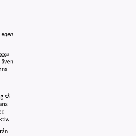
r egen
ygga
s även
nns
g så
mans
ed
tiv.
från