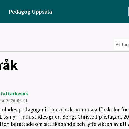
Pedagog Uppsala
Log
råk
örfattarbesök
na
2026-06-01
mlades pedagoger i Uppsalas kommunala förskolor för 
a Lissmyr– industridesigner, Bengt Christell-pristagare 2
on berättade om sitt skapande och lyfte vikten av att 