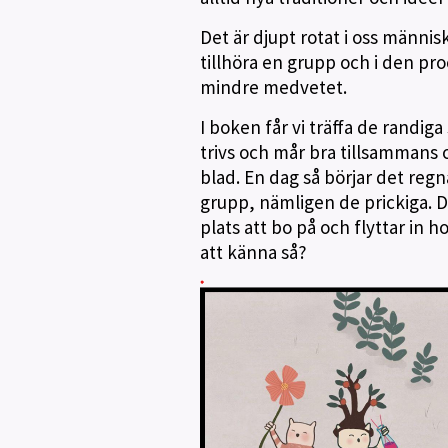
Det är djupt rotat i oss människ
tillhöra en grupp och i den pr
mindre medvetet.
I boken får vi träffa de randig
trivs och mår bra tillsammans o
blad. En dag så börjar det re
grupp, nämligen de prickiga. De
plats att bo på och flyttar in h
att känna så?