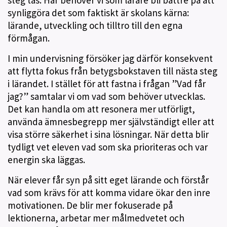
steg tas. Här behöver vi som lärare bli bättre på att
synliggöra det som faktiskt är skolans kärna:
lärande, utveckling och tilltro till den egna
förmågan.
I min undervisning försöker jag därför konsekvent
att flytta fokus från betygsbokstaven till nästa steg
i lärandet. I stället för att fastna i frågan ”Vad får
jag?” samtalar vi om vad som behöver utvecklas.
Det kan handla om att resonera mer utförligt,
använda ämnesbegrepp mer självständigt eller att
visa större säkerhet i sina lösningar. När detta blir
tydligt vet eleven vad som ska prioriteras och var
energin ska läggas.
När elever får syn på sitt eget lärande och förstår
vad som krävs för att komma vidare ökar den inre
motivationen. De blir mer fokuserade på
lektionerna, arbetar mer målmedvetet och