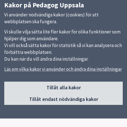
Kakor på Pedagog Uppsala
Vi använder nödvändiga kakor (cookies) för att
webbplatsen ska fungera.
Vi skulle vilja sätta lite fler kakor för olika funktioner som
hjälper dig som användare.
Vi vill också sätta kakor för statistik så vi kan analysera och
förbättra webbplatsen.
Du kan när du vill ändra dina inställningar.
Läs om vilka kakor vi använder och ändra dina inställningar
Sidfot
Huvudmeny
Tillåt alla kakor
Start
Tillåt endast nödvändiga kakor
Om Pedagog Uppsala
Förskola
Grundskola
Gymnasieskola