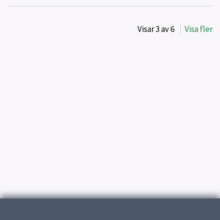
Visar
3
av
6
Visa fler