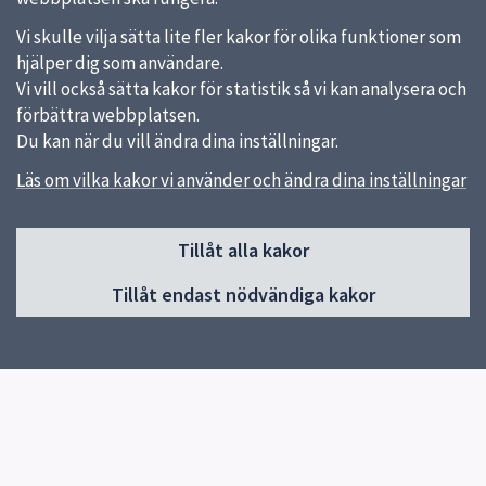
Vi skulle vilja sätta lite fler kakor för olika funktioner som
hjälper dig som användare.
Vi vill också sätta kakor för statistik så vi kan analysera och
förbättra webbplatsen.
Du kan när du vill ändra dina inställningar.
Läs om vilka kakor vi använder och ändra dina inställningar
Sidfot
Huvudmeny
Tillåt alla kakor
Start
Tillåt endast nödvändiga kakor
Om Pedagog Uppsala
Förskola
Grundskola
Gymnasieskola
Utvecklas i din profession
Resurser för undervisning
Forskning och utveckling
Kontakt