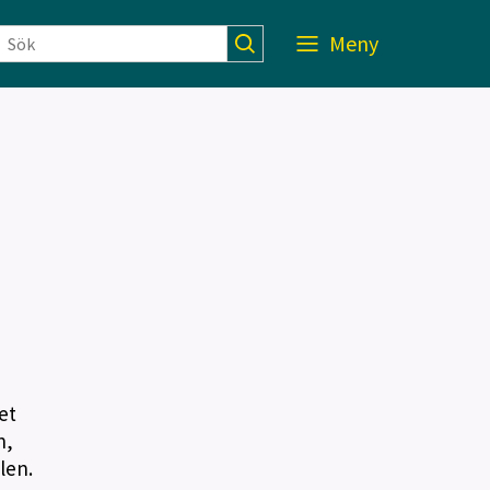
Meny
et
n,
len.