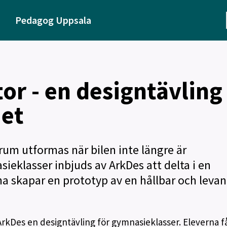
Pedagog Uppsala
or - en designtävling
iet
um utformas när bilen inte längre är
eklasser inbjuds av ArkDes att delta i en
na skapar en prototyp av en hållbar och leva
rkDes en designtävling för gymnasieklasser. Eleverna få