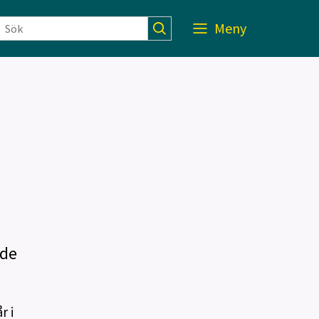
Meny
nde
r i