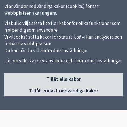
Vi använder nödvändiga kakor (cookies) för att
webbplatsen ska fungera.
Vi skulle vilja sätta lite fler kakor för olika funktioner som
hjälper dig som användare.
Vi vill också sätta kakor för statistik så vi kan analysera och
förbättra webbplatsen.
Du kan när du vill ändra dina inställningar.
Läs om vilka kakor vi använder och ändra dina inställningar
Sidfot
Huvudmeny
Tillåt alla kakor
Start
Tillåt endast nödvändiga kakor
Om Pedagog Uppsala
Förskola
Grundskola
Gymnasieskola
Utvecklas i din profession
Resurser för undervisning