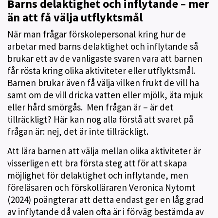
Barns delaktighet och
inflytande
– mer
än att få välja utflyktsmål
När man frågar förskolepersonal kring hur de
arbetar med barns delaktighet och inflytande så
brukar ett av de vanligaste svaren vara att barnen
får rösta kring olika aktiviteter eller utflyktsmål.
Barnen brukar även få välja vilken frukt de vill ha
samt om de vill dricka vatten eller mjölk, äta mjuk
eller hård smörgås. Men frågan är – är det
tillräckligt? Här kan nog alla förstå att svaret på
frågan är: nej, det är inte tillräckligt.
Att lära barnen att välja mellan olika aktiviteter är
visserligen ett bra första steg att för att skapa
möjlighet för delaktighet och inflytande, men
föreläsaren och förskolläraren Veronica Nytomt
(2024) poängterar att detta endast ger en låg grad
av inflytande då valen ofta är i förväg bestämda av