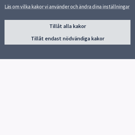
Läs om vilka kakor vi använder och ändra dina inställningar
Sidfot
Huvudmeny
Tillåt alla kakor
Start
Tillåt endast nödvändiga kakor
Om Pedagog Uppsala
Förskola
Grundskola
Gymnasieskola
Utvecklas i din profession
Resurser för undervisning
Forskning och utveckling
Kontakt
Snabblänkar
Uppsala kommun
Skolverket