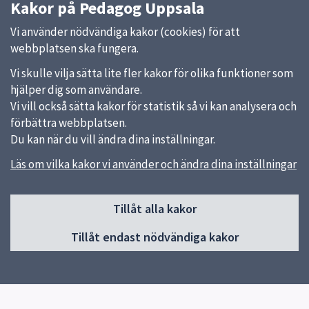
Kakor på Pedagog Uppsala
Vi använder nödvändiga kakor (cookies) för att
webbplatsen ska fungera.
Vi skulle vilja sätta lite fler kakor för olika funktioner som
hjälper dig som användare.
Vi vill också sätta kakor för statistik så vi kan analysera och
förbättra webbplatsen.
Du kan när du vill ändra dina inställningar.
Läs om vilka kakor vi använder och ändra dina inställningar
Sidfot
Huvudmeny
Tillåt alla kakor
Start
Tillåt endast nödvändiga kakor
Om Pedagog Uppsala
Förskola
Grundskola
Gymnasieskola
Utvecklas i din profession