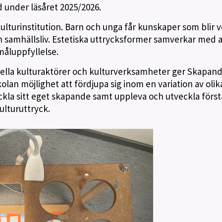
id under läsåret 2025/2026.
kulturinstitution. Barn och unga får kunskaper som blir 
och samhällsliv. Estetiska uttrycksformer samverkar med 
måluppfyllelse.
la kulturaktörer och kulturverksamheter ger Skapan
olan möjlighet att fördjupa sig inom en variation av olik
ckla sitt eget skapande samt uppleva och utveckla först
ulturuttryck.