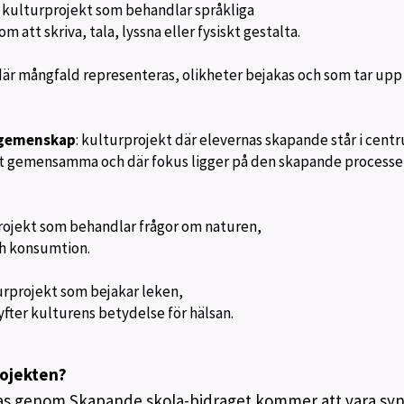
: kulturprojekt som behandlar språkliga
 att skriva, tala, lyssna eller fysiskt gestalta.
där mångfald representeras, olikheter bejakas och som tar upp
h gemenskap
: kulturprojekt där elevernas skapande står i cent
et gemensamma och där fokus ligger på den skapande processen
projekt som behandlar frågor om naturen,
ch konsumtion.
urprojekt som bejakar leken,
yfter kulturens betydelse för hälsan.
rojekten?
as genom Skapande skola-bidraget kommer att vara syn