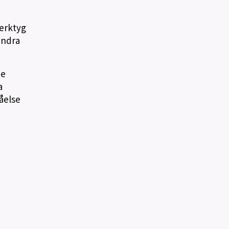
verktyg
andra
de
a
åelse