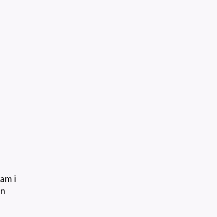
ram i
an