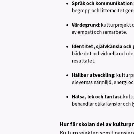
Språk och kommunikation
begrepp och litteracitet genom
Värdegrund
: kulturprojekt 
av empati och samarbete.
Identitet, självkänsla oc
både det individuella och d
resultatet.
Hållbar utveckling
: kultur
elevernas närmiljö, energi o
Hälsa, lek och fantasi
: kult
behandlar olika känslor och l
Hur får skolan del av kulturp
Kulturprojekten som finansier