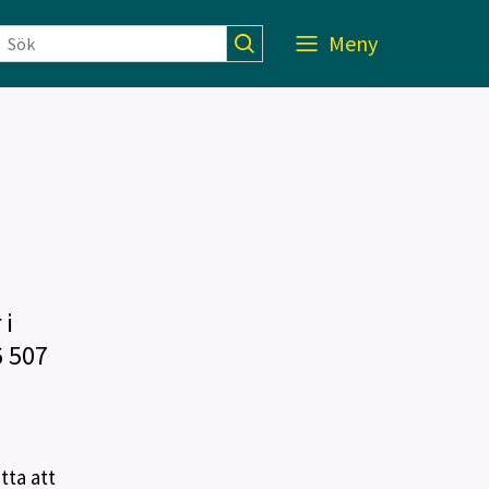
Meny
 i
6 507
ta att