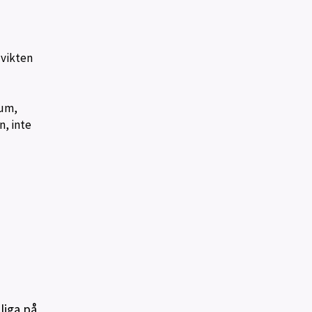
 vikten
rum,
, inte
liga på