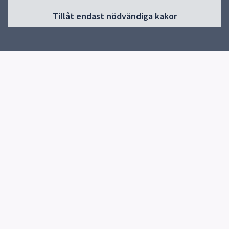
Start
Tillåt endast nödvändiga kakor
Om Pedagog Uppsala
Förskola
Grundskola
Gymnasieskola
Utvecklas i din profession
Resurser för undervisning
Forskning och utveckling
Kontakt
Snabblänkar
Uppsala kommun
Skolverket
Skolforskningsinstitutet
Specialpedagogiska skolmyndigheten, SPSM
Synpunkter