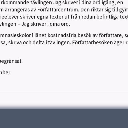
terkommande tävlingen Jag skriver i dina ord igång, en
m arrangeras av Författarcentrum. Den riktar sig till gy
elever skriver egna texter utifrån redan befintliga text
ingen – Jag skriver i dina ord.
nasieskolor i länet kostnadsfria besök av författare, 
läsa, skriva och delta i tävlingen. Författarbesöken äger
begränsat.
mber