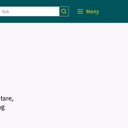
Meny
tare,
ag