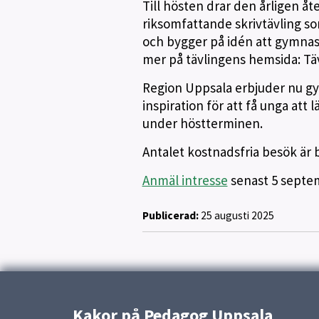
Till hösten drar den årligen å
riksomfattande skrivtävling so
och bygger på idén att gymnasie
mer på tävlingens hemsida: Tävl
Region Uppsala erbjuder nu gym
inspiration för att få unga att 
under höstterminen.
Antalet kostnadsfria besök är 
Anmäl intresse
senast 5 septe
Publicerad:
25 augusti 2025
Kakor på Pedagog Uppsala