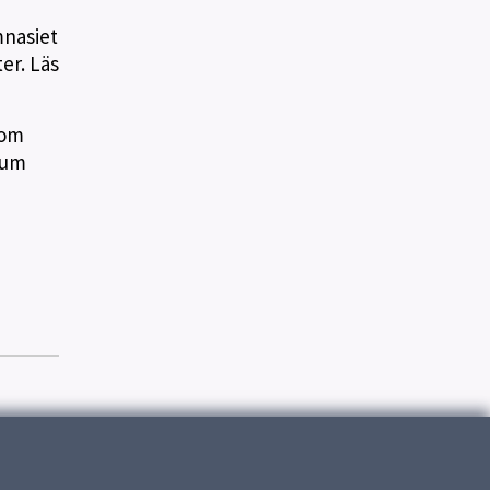
mnasiet
er. Läs
som
 rum