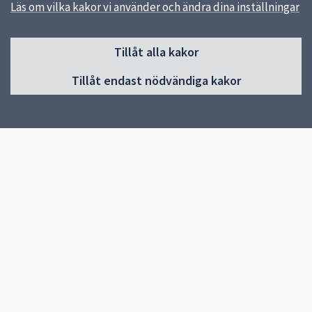
Läs om vilka kakor vi använder och ändra dina inställningar
Sidfot
Huvudmeny
Tillåt alla kakor
Start
Tillåt endast nödvändiga kakor
Om Pedagog Uppsala
Förskola
Grundskola
Gymnasieskola
Utvecklas i din profession
Resurser för undervisning
Forskning och utveckling
Kontakt
Snabblänkar
Uppsala kommun
Skolverket